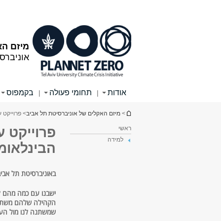
תוכן
תפריט
עליון
ראשי
מיזם הא
אוניברס
אודות
תחומי פעולה
בקמפוס
|
|
הינך נמצא כאן
>
מיזם האקלים של אוניברסיטת תל אביב
> פרוייקט 
ראשי
פרוייקט 
למידה
הבינלאומי
באוניברסיטת תל אביב לומדים בכל שנה 
ישבנו עם כמה מהם ל
הקהילה שלהם משתנה
שמשתנה לנו מול העינ