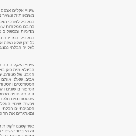
שינויי אקלים אמנם
משמעותית ונשאר בש
במקביל לצורכי האנר
ברובם ממקורות שא
מדיניות ומכשולים כ
במקביל, במדינות מת
כל זמן שלא נשנה את
לעלייה הבלתי נמנע
שינויי האקלים הם ב
הבינלאומית כאן באו
המבט של סטודנטים 
אביב. שאלנו אותם כ
הסטודנטים והסטודנ
הסיפורים שונים וה
זו היתה חוויה מרתק
שהסטודנטים חלקו עמ
ויבשת: שינויי האקל
הסביבתיים הבלתי צפ
ומאתגרים את החוסן
כשהקשבנו לקולות המ
זה הי ברור ששינויי
ממש, דוחקות בנו לה