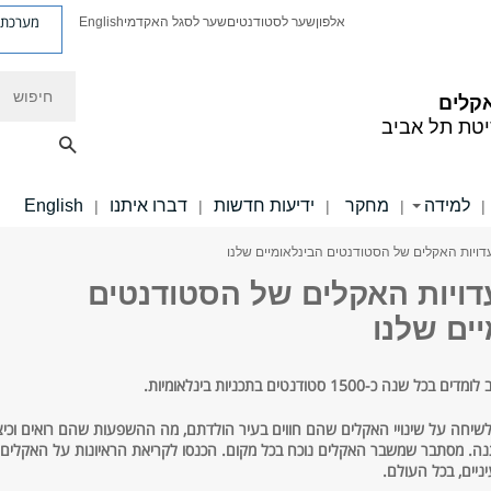
מערכת פ
אלפון
שער לסטודנטים
שער לסגל האקדמי
English
חיפוש
קלים
יטת תל אביב
למידה
מחקר
ידיעות חדשות
דברו איתנו
English
|
|
|
|
|
עדויות האקלים של הסטודנטים הבינלאומיים שלנו
עדויות האקלים של הסטודנטים
ים שלנו
כ-1500 סטודנטים בתכניות בינלאומיות.
שיחה על שינויי האקלים שהם חווים בעיר הולדתם, מה ההשפעות שהם רואים וכיצ
. מסתבר שמשבר האקלים נוכח בכל מקום. הכנסו לקריאת הראיונות על האקלים
יים, בכל העולם.