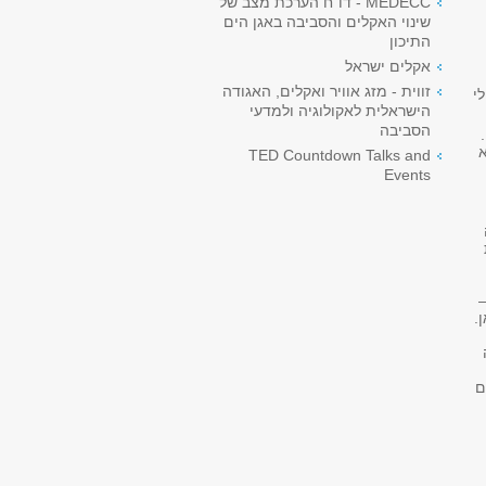
MEDECC - דו"ח הערכת מצב של
שינוי האקלים והסביבה באגן הים
התיכון
אקלים ישראל
זווית - מזג אוויר ואקלים, האגודה
י
הישראלית לאקולוגיה ולמדעי
הסביבה
א
TED Countdown Talks and
Events
–
.
ם