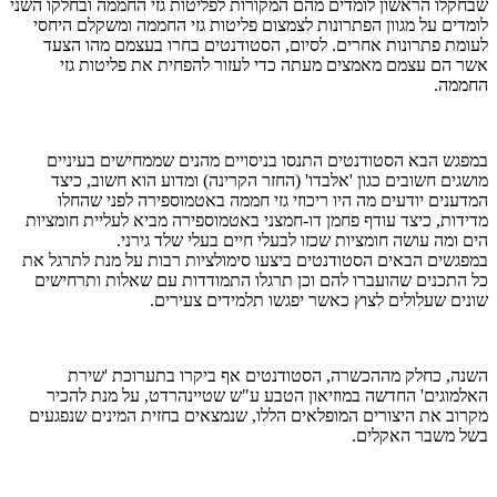
שבחקלו הראשון לומדים מהם המקורות לפליטות גזי החממה ובחלקו השני
לומדים על מגוון הפתרונות לצמצום פליטות גזי החממה ומשקלם היחסי
לעומת פתרונות אחרים. לסיום, הסטודנטים בחרו בעצמם מהו הצעד
אשר הם עצמם מאמצים מעתה כדי לעזור להפחית את פליטות גזי
החממה.
במפגש הבא הסטודנטים התנסו בניסויים מהנים שממחישים בעיניים
מושגים חשובים כגון 'אלבדו' (החזר הקרינה) ומדוע הוא חשוב, כיצד
המדענים יודעים מה היו ריכוזי גזי חממה באטמוספירה לפני שהחלו
מדידות, כיצד עודף פחמן דו-חמצני באטמוספירה מביא לעליית חומציות
הים ומה עושה חומציות שכזו לבעלי חיים בעלי שלד גירני.
במפגשים הבאים הסטודנטים ביצעו סימולציות רבות על מנת לתרגל את
כל התכנים שהועברו להם וכן תרגלו התמודדות עם שאלות ותרחישים
שונים שעלולים לצוץ כאשר יפגשו תלמידים צעירים.
השנה, כחלק מההכשרה, הסטודנטים אף ביקרו בתערוכת 'שירת
האלמוגים' החדשה במוזיאון הטבע ע"ש שטיינהרדט, על מנת להכיר
מקרוב את היצורים המופלאים הללו, שנמצאים בחזית המינים שנפגעים
בשל משבר האקלים.