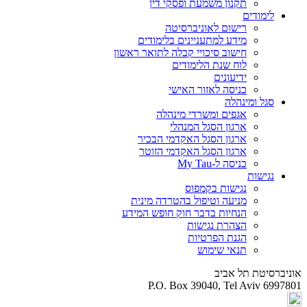
תקנון משמעת ופסקי דין
לימודים
רישום לאוניברסיטה
מידע למתעניינים בלימודים
חישוב סיכויי קבלה לתואר ראשון
לוח שנת הלימודים
ידיעונים
כניסה לאזור האישי
סגל ומינהלה
אגפים ומשרדי מינהלה
ארגון הסגל המנהלי
ארגון הסגל האקדמי הבכיר
ארגון הסגל האקדמי הזוטר
כניסה ל-My Tau
נגישות
נגישות בקמפוס
מניעה וטיפול בהטרדה מינית
הנחיות בדבר חוק חופש המידע
הצהרת נגישות
הגנת הפרטיות
תנאי שימוש
אוניברסיטת תל אביב
P.O. Box 39040, Tel Aviv 6997801