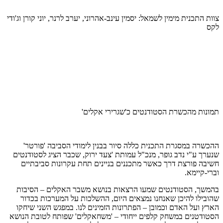
צוות התכנית מימין לשמאל: יסמין עינב-אהרוני, יערב לרנר, יוני קורן וג'ודי
לקס
תמונות מהכשרת הסטודנטים כ'שגרירי אקלים'
ההכשרה במסגרת התכנית כללה סיור בבנין לימודי הסביבה 'פורטר'
שנערך ע"י נדב גופר, מנכ"ל עמותת 'צעד ירוק, שכבר הציג לסטודנטים
חשיבה פורצת דרך כאשר מתכננים בניינים תחת עקרונות סביבתיים
וברי-קיימא.
בהמשך, הסטודנטים שמעו הרצאות בנושא משבר האקלים – הסיבות
שהובילו להיכן שאנחנו נמצאים היום, ההשלכות על המערכות בכדור
הארץ ועל האדם וכמובן – הפתרונות הזמינים לנו. במפגש השני שיחקו
הסטודטנים במשחק קלפים ייחודי – 'משחאקלים' שפותח לטובת הנושא