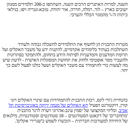
השנה, למרות האתגרים הרבים השנה, השתתפו כ-200 תלמידים ממגוון
ישובים בארץ – לוד, רמלה, חדרה, אור יהודה, טובא-זנגריה ויפו, בגילאי
כיתות ה'-ו' מהמגזר הכללי והערבי.
מטרות התכנית הן לחשוף את התלמידים להשכלה גבוהה ולעודד
השתלבות בעתיד בלימודים אקדמיים, להקנות ידע על משבר האקלים ועל
תרומת המדענים והמדעניות לפיתוח הידע בתחום, ולהתמקד בפתרונות
ולהעביר מסר אופטימי ולחזק את תחושת המסוגלות האישית - לדעת שיש
מה לעשות כדי להתמודד עם משבר האקלים ושעל כולנו לפעול לשם כך
יחד.
בהנחיית ג'ודי לקס, רכזת התכנית להתמודדות עם שינויי האקלים ויוני
קורן, דוקטורנט הפעיל
תא האקלים של מגמה ירוקה באוניברסיטת תל
אביב
, ובליווי המקצועי של יסמין עינב-אהרוני ויערה לרנר מתכנית
'מתחברים' של דקאנט הסטודנטים – 18 סטודנטים וסטודנטיות, מילגאים
של היחידה למעורבות חברתית – הוכשרו לשמש כ'שגרירי אקלים'.