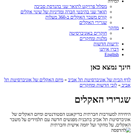
למידה
מסלול פרויקט לתואר שני בהנדסת סביבה
תואר שני בהיבטי חברה ומדיניות של שינוי אקלים
קורס משבר האקלים ב-360 מעלות
שגרירי האקלים
מחקר
חוקרים באוניברסיטה
מלגות ומחקרים
ידיעות חדשות
דברו איתנו
English
הינך נמצא כאן
לדף הבית של אוניברסיטת תל אביב
»
מיזם האקלים של אוניברסיטת תל
אביב
»
לובי חדשות ומחקרים
שגרירי האקלים
היחידה למעורבות חברתית בדיקאנט הסטודנטים ומיזם האקלים של
אוניברסיטת תל אביב בתכנית מפגשים חדשה עם תלמידים על משבר
האקלים, על מחקר ועל יוזמה אישית וחברתית