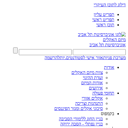
דילוג לתוכן העיקרי
תפריט עליון
תפריט ראשי
תוכן ראשי
מיזם האקלים
אוניברסיטת תל אביב
מערכת פניות
אזור אישי לסטודנטים.יות
להרשמה
אודות
צוות מיזם האקלים
ועדת ההיגוי
אודות המיזם
אירועים
תחומי פעולה
אקלים אזורי
התנהגות וצריכה
סיכוני אקלים ומגזר הפיננסים
בקמפוס
בניין החוג ללימודי הסביבה
בניין נפתלי - הסבה ירוקה