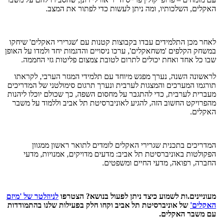
האקלים, השלכותיו, ומה ניתן לעשות כדי לפתור את המצב.
לאחר מכן התלמידים עבדו בקבוצות קטנות עם 'שגרירי האקלים' שיחקו
במשחק הקלפים 'משחאקלים', ערכו ניסויים והדגמות יחד ולמדו על האופן
שבו כל אחד ואחת יכולים לתרום לטובת צמצום פליטות גזי החממה.
לראשונה השנה, נערך מפגש מיוחד עם תלמידי המגזר הערבי, לקראתו
תורגמו המערכים והמצגות לערבית ונערך תרגום סימולטני של המדריכים
מעברית לערבית, כדי להתגבר על מחסום השפה, כך שכולם יוכלו ליהנות
מהפרויקט החשוב הזה, להגיע לאוניברסיטת תל אביב וללמוד על משבר
האקלים.
המדריכים בתכנית שגרירי האקלים לומדים לתואר ראשון ממגוון
הפקולטות באוניברסיטת תל אביב: מדעים מדויקים, אמנויות, מדעי
החברה, רפואה, מדעי החיים ומשפטים.
מעוניינים.ות לשמוע כיצד ניתן לפעול בנושא? הצטרפו
לניוזלטר של 'מיזם
האקלים'
של אוניברסיטת תל אביב וקחו חלק בפעילות שלנו בהתמודדות
עם משבר האקלים.