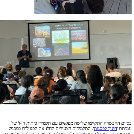
בסיום ההכשרה התקיימו שלושה מפגשים עם תלמידי כיתות ה'-ו' של
עמותת '
חינוך לפסגות
'. התלמידים הצעירים החלו את הפעילות במפגש
עם מומחים – פרופ' קולין פרייס וד"ר אורלי רונן, שהסבירו להם על משבר