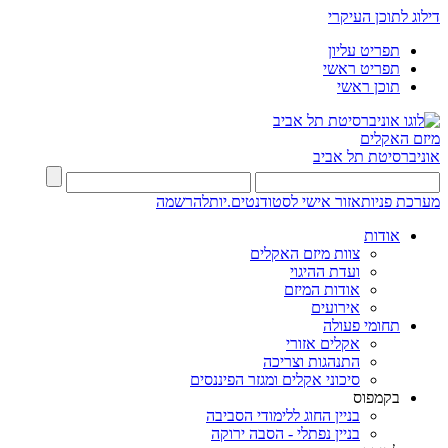
דילוג לתוכן העיקרי
תפריט עליון
תפריט ראשי
תוכן ראשי
מיזם האקלים
אוניברסיטת תל אביב
מערכת פניות
אזור אישי לסטודנטים.יות
להרשמה
אודות
צוות מיזם האקלים
ועדת ההיגוי
אודות המיזם
אירועים
תחומי פעולה
אקלים אזורי
התנהגות וצריכה
סיכוני אקלים ומגזר הפיננסים
בקמפוס
בניין החוג ללימודי הסביבה
בניין נפתלי - הסבה ירוקה