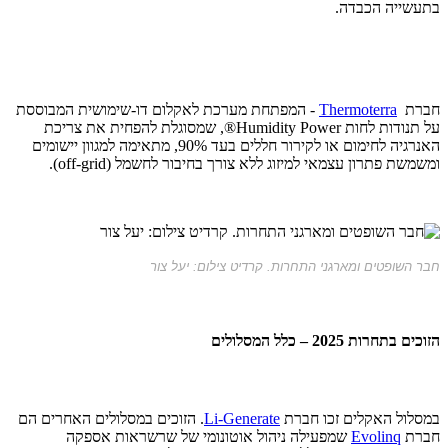
בתעשייה הכבדה.
חברת
Thermoterra
- המפתחת מערכת לאקלום דו-שימושית המבוססת
על תנודות לחות Humidity Power®, שמסוגלת להפחית את צריכת
האנרגיה לחימום או לקירור חללים בעד 90%, מתאימה למגוון יישומים
ומשמשת פתרון עצמאי למיזוג ללא צורך בחיבור לחשמל (off-grid).
חבר השופטים ומארגני התחרות. קרדיט צילום: יעל צור
הזוכים בתחרות 2025 – כלל המסלולים
במסלול האקלים זכו חברת
Li-Generate
. הזוכים במסלולים האחרים הם
חברת
Evolinq
שמפעילה ניהול אוטונומי של שרשראות אספקה