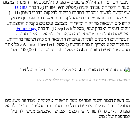
ומבטיחים ייצור רציף ללא עיכובים – מערכת למעקב אחר הזמנות, צמצום
טעויות והפחתת עבודה ידנית (מסלול OnlineTech), חברת
URIna
שמבקשת לעשות מהפכה בתחום בדיקות לדלקות בדרכי השתן (UTI)
באמצעות בד חד-פעמי חכם שמחליף כוסות ומעבדות. הפתרון מספק
לרופאים תוצאות מדויקות ומיידיות, מצמצם עיכובים בקבלת התוצאות,
זיהום דגימות ואבחון שגוי (מסלול DeepTech). וחברת
Fermelogy
המיישמת תהליכים מבוססי בינה מלאכותית לניהול תהליכי תסיסה
תעשייתיים המבינים לעליית עקביות התוצאה הסופית ושיפור ברווחיות,
בתהליך שלא מצריך חומרה חדשה (מסלול Animal-FreeTech). כל אחד
מהסטארטאפים הזוכים ב-4 המסלולים זכו בפרס בסך 100,000 דולר.
הסטארטאפים הזוכים ב-4 המסלולים. קרדיט צילום: יעל צור
גם השנה הגמר השנה המחיש כיצד חדשנות אקלימית, ממיחזור משאבים
מתכלים, דרך צמצום טביעת הרגל הפחמנית ועד תהליכים חכמים לניהול
מערכות - יכולה להפוך מרעיון למוצר שמייצר אימפקט ממשי ולהוביל
למהפכה של ממש!