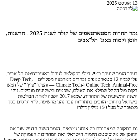
13 אוגוסט 2025
גמר תחרות הסטארטאפים של קולר לשנת 2025 - חדשנות,
חוסן ויזמות באונ' תל־אביב
בערב הגמר שנערך ב־29 ביולי בפקולטה לניהול באוניברסיטת תל אביב,
עלו לבמה 12 סטארטאפים נבחרים מארבעה מסלולים—Deep Tech,
Online Tech, Animal-Free ו-Climate Tech — והציגו "פיץ’" של חמש
דקות מול הקהל שמילא את האולם, שופטים ומשקיעים מובילים. זוהי
השנה התשיעית של התחרות, שמאז 2017 הפכה לאחת הבולטות
בישראל בתחום; הזוכים בתחרויות עבר נהנו מחשיפה, ליווי וגיוסים בסך
מצטבר של מעל 150 מיליון דולר!
גם בתקופה המאתגרת בה אנחנו נמצאים, הגמר השנה הדגיש שוב את
החוסן של אקוסיסטם היזמות הישראלי ואת המחוייבות העמוקה של
אוניברסיטת תל-אביב לקידום החדשנות. האירוע התקיים בחסות Jeremy