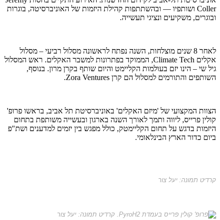
Coller ושותפיו — ובהשתתפות קהילת היזמות של האוניברסיטה, בוגרות
ובוגרים, משקיעים ונציגי תעשייה.
לאחר 8 שנים מוצלחות, השנה נפתח לראשונה מסלול רביעי – מסלול
אקלים Climate Tech, הממוקד בפתרונות למשבר האקלים. ראש המסלול
גיל שי – הינו יזם בעולמות הקליימט והיום שותף בקרן מרון. בנוסף,
השותפים והתורמים למסלול הם קרן Zora Ventures.
הצוות המקצועי של 'מיזם האקלים' באוניברסיטת תל אביב, בראשו פרופ'
קולין פרייס, ליווה ותמך לאורך השנה בארגון ובעשייה משותפת בתחום
היזמות בדגש על תחום הקליימטק, כולל מפגש בין יזמים למדענים ושת"פ
ביום כדור הארץ הבינלאומי.
קרדיט תמונה: יעל צור