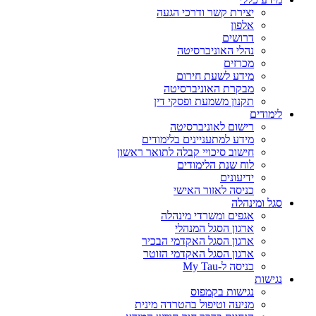
יצירת קשר ודרכי הגעה
אלפון
דרושים
נהלי האוניברסיטה
מכרזים
מידע לשעת חירום
מבקרת האוניברסיטה
תקנון משמעת ופסקי דין
לימודים
רישום לאוניברסיטה
מידע למתעניינים בלימודים
חישוב סיכויי קבלה לתואר ראשון
לוח שנת הלימודים
ידיעונים
כניסה לאזור האישי
סגל ומינהלה
אגפים ומשרדי מינהלה
ארגון הסגל המנהלי
ארגון הסגל האקדמי הבכיר
ארגון הסגל האקדמי הזוטר
כניסה ל-My Tau
נגישות
נגישות בקמפוס
מניעה וטיפול בהטרדה מינית