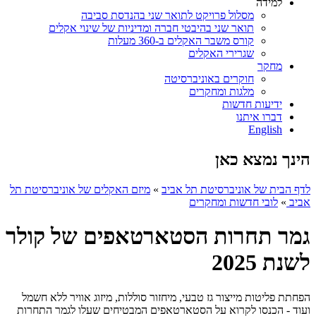
למידה
מסלול פרויקט לתואר שני בהנדסת סביבה
תואר שני בהיבטי חברה ומדיניות של שינוי אקלים
קורס משבר האקלים ב-360 מעלות
שגרירי האקלים
מחקר
חוקרים באוניברסיטה
מלגות ומחקרים
ידיעות חדשות
דברו איתנו
English
הינך נמצא כאן
לדף הבית של אוניברסיטת תל אביב
»
מיזם האקלים של אוניברסיטת תל
אביב
»
לובי חדשות ומחקרים
גמר תחרות הסטארטאפים של קולר
לשנת 2025
הפחתת פליטות מייצור גז טבעי, מיחזור סוללות, מיזוג אוויר ללא חשמל
ועוד - הכנסו לקרוא על הסטארטאפים המבטיחים שעלו לגמר התחרות