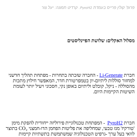
פרופ' קולין פרייס בעמדת
. קרדיט תמונה: יעל צור
PyroH2
מסלול האקלים: שלושת הפיינליסטים
חברת
Li-Generate
- החברה שזכתה בתחרות - מפתחת תהליך חדשני
למחזור סוללות ליתיום-יון בטמפרטורת חדר, המאפשר חילוץ מתכות
מהסוללה - ניקל, קובלט וליתיום באופן נקי, חסכוני ויעיל יותר לעומת
השיטות הקיימות היום.
חברת
PyroH2
- המפתחת טכנולוגיית פירוליזה ייחודית להפקת מימן
'טורקיז' מגז טבעי, שמחליפה את פליטות הפחמן הדו-חמצני CO₂ בתוצר
לוואי בעל ערך -גרפיט הטכנולוגיה שמשתמשת בתשתיות קיימות