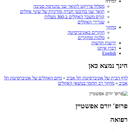
למידה
מסלול פרויקט לתואר שני בהנדסת סביבה
תואר שני בהיבטי חברה ומדיניות של שינוי אקלים
קורס משבר האקלים ב-360 מעלות
שגרירי האקלים
מחקר
חוקרים באוניברסיטה
מלגות ומחקרים
ידיעות חדשות
דברו איתנו
English
הינך נמצא כאן
לדף הבית של אוניברסיטת תל אביב
»
מיזם האקלים של אוניברסיטת תל
אביב
»
מחקר רב תחומי בנושאי האקלים
פרופ' יורם אפשטיין
רפואה