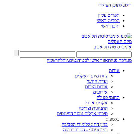
דילוג לתוכן העיקרי
תפריט עליון
תפריט ראשי
תוכן ראשי
מיזם האקלים
אוניברסיטת תל אביב
מערכת פניות
אזור אישי לסטודנטים.יות
להרשמה
אודות
צוות מיזם האקלים
ועדת ההיגוי
אודות המיזם
אירועים
תחומי פעולה
אקלים אזורי
התנהגות וצריכה
סיכוני אקלים ומגזר הפיננסים
בקמפוס
בניין החוג ללימודי הסביבה
בניין נפתלי - הסבה ירוקה