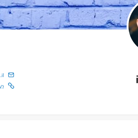
il
לא