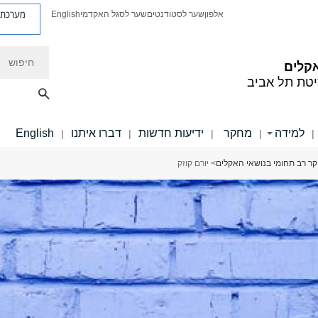
מערכת פ
אלפון
שער לסטודנטים
שער לסגל האקדמי
English
חיפוש
קלים
יטת תל אביב
למידה
מחקר
ידיעות חדשות
דברו איתנו
English
|
|
|
|
|
ר רב תחומי בנושאי האקלים
> יורם קוזק