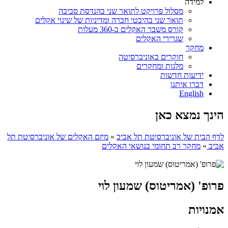
למידה
מסלול פרויקט לתואר שני בהנדסת סביבה
תואר שני בהיבטי חברה ומדיניות של שינוי אקלים
קורס משבר האקלים ב-360 מעלות
שגרירי האקלים
מחקר
חוקרים באוניברסיטה
מלגות ומחקרים
ידיעות חדשות
דברו איתנו
English
הינך נמצא כאן
לדף הבית של אוניברסיטת תל אביב
»
מיזם האקלים של אוניברסיטת תל
אביב
»
מחקר רב תחומי בנושאי האקלים
פרופ' (אמריטוס) שמעון לוי
אמנויות