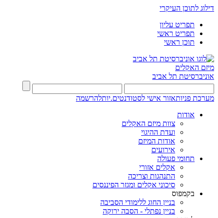
דילוג לתוכן העיקרי
תפריט עליון
תפריט ראשי
תוכן ראשי
מיזם האקלים
אוניברסיטת תל אביב
מערכת פניות
אזור אישי לסטודנטים.יות
להרשמה
אודות
צוות מיזם האקלים
ועדת ההיגוי
אודות המיזם
אירועים
תחומי פעולה
אקלים אזורי
התנהגות וצריכה
סיכוני אקלים ומגזר הפיננסים
בקמפוס
בניין החוג ללימודי הסביבה
בניין נפתלי - הסבה ירוקה