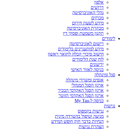
אלפון
דרושים
נהלי האוניברסיטה
מכרזים
מידע לשעת חירום
מבקרת האוניברסיטה
תקנון משמעת ופסקי דין
לימודים
רישום לאוניברסיטה
מידע למתעניינים בלימודים
חישוב סיכויי קבלה לתואר ראשון
לוח שנת הלימודים
ידיעונים
כניסה לאזור האישי
סגל ומינהלה
אגפים ומשרדי מינהלה
ארגון הסגל המנהלי
ארגון הסגל האקדמי הבכיר
ארגון הסגל האקדמי הזוטר
כניסה ל-My Tau
נגישות
נגישות בקמפוס
מניעה וטיפול בהטרדה מינית
הנחיות בדבר חוק חופש המידע
הצהרת נגישות