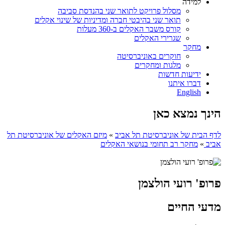
למידה
מסלול פרויקט לתואר שני בהנדסת סביבה
תואר שני בהיבטי חברה ומדיניות של שינוי אקלים
קורס משבר האקלים ב-360 מעלות
שגרירי האקלים
מחקר
חוקרים באוניברסיטה
מלגות ומחקרים
ידיעות חדשות
דברו איתנו
English
הינך נמצא כאן
לדף הבית של אוניברסיטת תל אביב
»
מיזם האקלים של אוניברסיטת תל
אביב
»
מחקר רב תחומי בנושאי האקלים
פרופ' רועי הולצמן
מדעי החיים