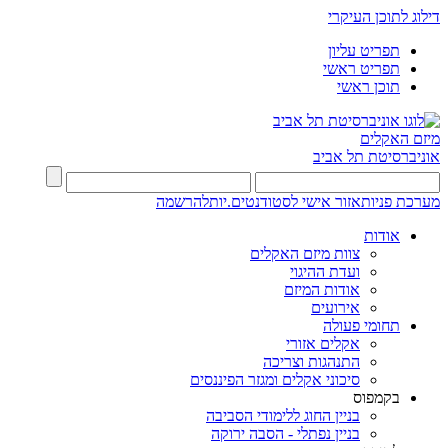
דילוג לתוכן העיקרי
תפריט עליון
תפריט ראשי
תוכן ראשי
מיזם האקלים
אוניברסיטת תל אביב
מערכת פניות
אזור אישי לסטודנטים.יות
להרשמה
אודות
צוות מיזם האקלים
ועדת ההיגוי
אודות המיזם
אירועים
תחומי פעולה
אקלים אזורי
התנהגות וצריכה
סיכוני אקלים ומגזר הפיננסים
בקמפוס
בניין החוג ללימודי הסביבה
בניין נפתלי - הסבה ירוקה