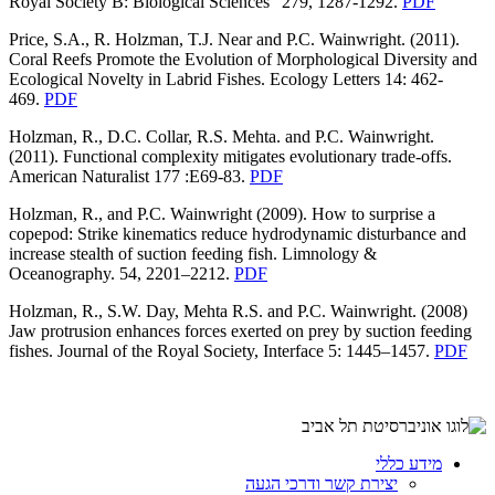
Royal Society B: Biological Sciences” 279, 1287-1292.
PDF
Price, S.A., R. Holzman, T.J. Near and P.C. Wainwright. (2011).
Coral Reefs Promote the Evolution of Morphological Diversity and
Ecological Novelty in Labrid Fishes. Ecology Letters 14: 462-
469.
PDF
Holzman, R., D.C. Collar, R.S. Mehta. and P.C. Wainwright.
(2011). Functional complexity mitigates evolutionary trade-offs.
American Naturalist 177 :E69-83.
PDF
Holzman, R., and P.C. Wainwright (2009). How to surprise a
copepod: Strike kinematics reduce hydrodynamic disturbance and
increase stealth of suction feeding fish. Limnology &
Oceanography. 54, 2201–2212.
PDF
Holzman, R., S.W. Day, Mehta R.S. and P.C. Wainwright. (2008)
Jaw protrusion enhances forces exerted on prey by suction feeding
fishes. Journal of the Royal Society, Interface 5: 1445–1457.
PDF
מידע כללי
יצירת קשר ודרכי הגעה