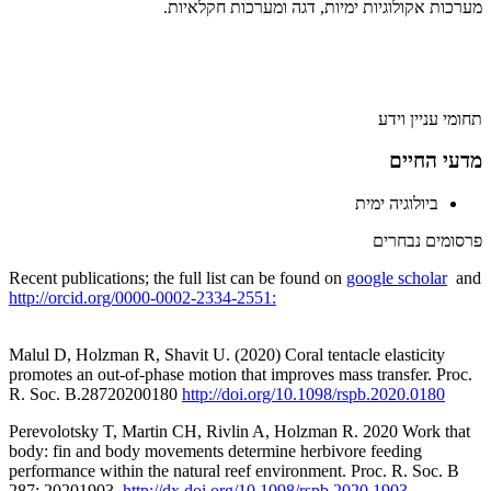
מערכות אקולוגיות ימיות, דגה ומערכות חקלאיות.
תחומי עניין וידע
מדעי החיים
ביולוגיה ימית
פרסומים נבחרים
Recent publications; the full list can be found on
google scholar
and
http://orcid.org/0000-0002-2334-2551:
Malul D, Holzman R, Shavit U. (2020) Coral tentacle elasticity
promotes an out-of-phase motion that improves mass transfer. Proc.
R. Soc. B.28720200180
http://doi.org/10.1098/rspb.2020.0180
Perevolotsky T, Martin CH, Rivlin A, Holzman R. 2020 Work that
body: fin and body movements determine herbivore feeding
performance within the natural reef environment. Proc. R. Soc. B
287: 20201903.
http://dx.doi.org/10.1098/rspb.2020.1903