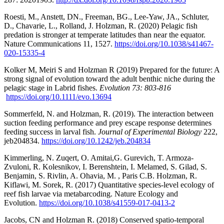
Roesti, M., Anstett, DN., Freeman, BG., Lee-Yaw, JA., Schluter,
D., Chavarie, L., Rolland, J. Holzman, R. (2020) Pelagic fish
predation is stronger at temperate latitudes than near the equator.
Nature Communications 11, 1527.
https://doi.org/10.1038/s41467-
020-15335-4
Kolker M, Meiri S and Holzman R (2019) Prepared for the future: A
strong signal of evolution toward the adult benthic niche during the
pelagic stage in Labrid fishes.
Evolution 73: 803-816
https://doi.org/10.1111/evo.13694
Sommerfeld, N. and Holzman, R. (2019). The interaction between
suction feeding performance and prey escape response determines
feeding success in larval fish.
Journal of Experimental Biology
222,
jeb204834.
https://doi.org/10.1242/jeb.204834
Kimmerling, N. Zuqert, O. Amitai,G. Gurevich, T. Armoza-
Zvuloni, R. Kolesnikov, I. Berenshtein, I. Melamed, S. Gilad, S.
Benjamin, S. Rivlin, A. Ohavia, M. , Paris C.B. Holzman, R.
Kiflawi, M. Sorek, R. (2017) Quantitative species-level ecology of
reef fish larvae via metabarcoding. Nature Ecology and
Evolution.
https://doi.org/10.1038/s41559-017-0413-2
Jacobs, CN and Holzman R. (2018) Conserved spatio-temporal