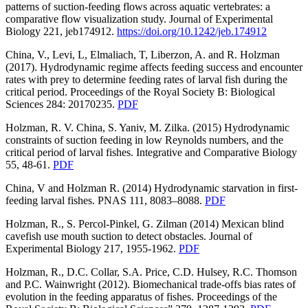
patterns of suction-feeding flows across aquatic vertebrates: a
comparative flow visualization study. Journal of Experimental
Biology 221, jeb174912.
https://doi.org/10.1242/jeb.174912
China, V., Levi, L, Elmaliach, T, Liberzon, A. and R. Holzman
(2017). Hydrodynamic regime affects feeding success and encounter
rates with prey to determine feeding rates of larval fish during the
critical period. Proceedings of the Royal Society B: Biological
Sciences 284: 20170235.
PDF
Holzman, R. V. China, S. Yaniv, M. Zilka. (2015) Hydrodynamic
constraints of suction feeding in low Reynolds numbers, and the
critical period of larval fishes. Integrative and Comparative Biology
55, 48-61.
PDF
China, V and Holzman R. (2014) Hydrodynamic starvation in first-
feeding larval fishes. PNAS 111, 8083–8088.
PDF
Holzman, R., S. Percol-Pinkel, G. Zilman (2014) Mexican blind
cavefish use mouth suction to detect obstacles. Journal of
Experimental Biology 217, 1955-1962.
PDF
Holzman, R., D.C. Collar, S.A. Price, C.D. Hulsey, R.C. Thomson
and P.C. Wainwright (2012). Biomechanical trade-offs bias rates of
evolution in the feeding apparatus of fishes. Proceedings of the