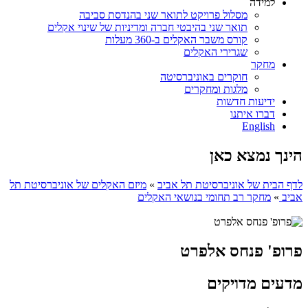
למידה
מסלול פרויקט לתואר שני בהנדסת סביבה
תואר שני בהיבטי חברה ומדיניות של שינוי אקלים
קורס משבר האקלים ב-360 מעלות
שגרירי האקלים
מחקר
חוקרים באוניברסיטה
מלגות ומחקרים
ידיעות חדשות
דברו איתנו
English
הינך נמצא כאן
לדף הבית של אוניברסיטת תל אביב
»
מיזם האקלים של אוניברסיטת תל
אביב
»
מחקר רב תחומי בנושאי האקלים
פרופ' פנחס אלפרט
מדעים מדויקים