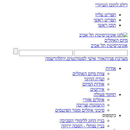
דילוג לתוכן העיקרי
תפריט עליון
תפריט ראשי
תוכן ראשי
מיזם האקלים
אוניברסיטת תל אביב
מערכת פניות
אזור אישי לסטודנטים.יות
להרשמה
אודות
צוות מיזם האקלים
ועדת ההיגוי
אודות המיזם
אירועים
תחומי פעולה
אקלים אזורי
התנהגות וצריכה
סיכוני אקלים ומגזר הפיננסים
בקמפוס
בניין החוג ללימודי הסביבה
בניין נפתלי - הסבה ירוקה