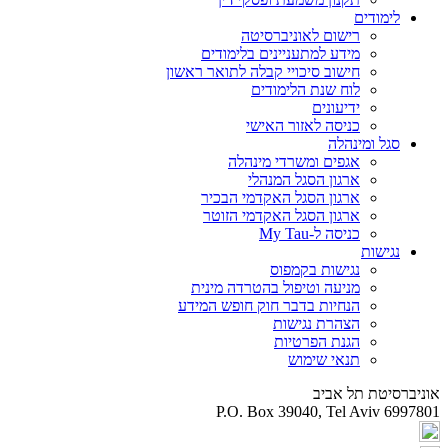
לימודים
רישום לאוניברסיטה
מידע למתעניינים בלימודים
חישוב סיכויי קבלה לתואר ראשון
לוח שנת הלימודים
ידיעונים
כניסה לאזור האישי
סגל ומינהלה
אגפים ומשרדי מינהלה
ארגון הסגל המנהלי
ארגון הסגל האקדמי הבכיר
ארגון הסגל האקדמי הזוטר
כניסה ל-My Tau
נגישות
נגישות בקמפוס
מניעה וטיפול בהטרדה מינית
הנחיות בדבר חוק חופש המידע
הצהרת נגישות
הגנת הפרטיות
תנאי שימוש
אוניברסיטת תל אביב
P.O. Box 39040, Tel Aviv 6997801