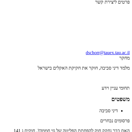
פרטים ליצירת קשר
dschorr@tauex.tau.ac.il
מחקר
מלמד דיני סביבה, חוקר את חקיקת האקלים בישראל
תחומי עניין וידע
משפטים
דיני סביבה
פרסומים נבחרים
האם כבר נחקק חוק להפחתת הפליטה של גזי חממה?, חוקים ג 141