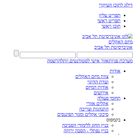
דילוג לתוכן העיקרי
תפריט עליון
תפריט ראשי
תוכן ראשי
מיזם האקלים
אוניברסיטת תל אביב
מערכת פניות
אזור אישי לסטודנטים.יות
להרשמה
אודות
צוות מיזם האקלים
ועדת ההיגוי
אודות המיזם
אירועים
תחומי פעולה
אקלים אזורי
התנהגות וצריכה
סיכוני אקלים ומגזר הפיננסים
בקמפוס
בניין החוג ללימודי הסביבה
בניין נפתלי - הסבה ירוקה