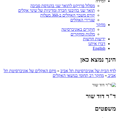
למידה
מסלול פרויקט לתואר שני בהנדסת סביבה
תואר שני בהיבטי חברה ומדיניות של שינוי אקלים
קורס משבר האקלים ב-360 מעלות
שגרירי האקלים
מחקר
חוקרים באוניברסיטה
מלגות ומחקרים
ידיעות חדשות
דברו איתנו
English
הינך נמצא כאן
לדף הבית של אוניברסיטת תל אביב
»
מיזם האקלים של אוניברסיטת תל
אביב
»
מחקר רב תחומי בנושאי האקלים
ד"ר דוד שור
משפטים