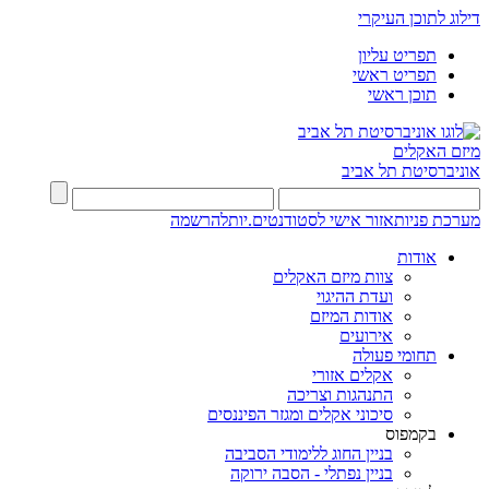
דילוג לתוכן העיקרי
תפריט עליון
תפריט ראשי
תוכן ראשי
מיזם האקלים
אוניברסיטת תל אביב
מערכת פניות
אזור אישי לסטודנטים.יות
להרשמה
אודות
צוות מיזם האקלים
ועדת ההיגוי
אודות המיזם
אירועים
תחומי פעולה
אקלים אזורי
התנהגות וצריכה
סיכוני אקלים ומגזר הפיננסים
בקמפוס
בניין החוג ללימודי הסביבה
בניין נפתלי - הסבה ירוקה