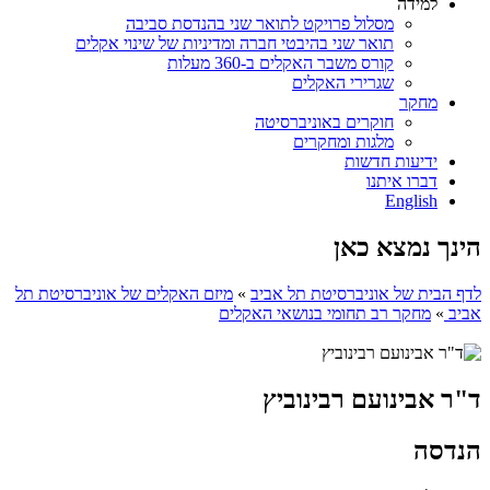
למידה
מסלול פרויקט לתואר שני בהנדסת סביבה
תואר שני בהיבטי חברה ומדיניות של שינוי אקלים
קורס משבר האקלים ב-360 מעלות
שגרירי האקלים
מחקר
חוקרים באוניברסיטה
מלגות ומחקרים
ידיעות חדשות
דברו איתנו
English
הינך נמצא כאן
לדף הבית של אוניברסיטת תל אביב
»
מיזם האקלים של אוניברסיטת תל
אביב
»
מחקר רב תחומי בנושאי האקלים
ד"ר אבינועם רבינוביץ
הנדסה