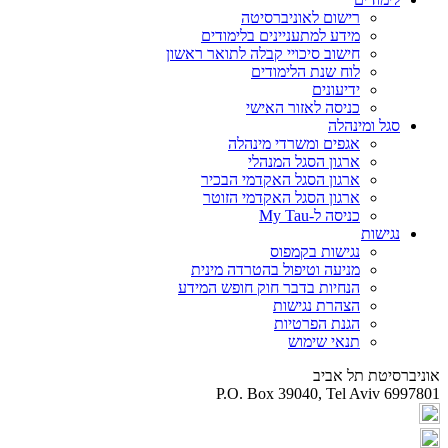
רישום לאוניברסיטה
מידע למתעניינים בלימודים
חישוב סיכויי קבלה לתואר ראשון
לוח שנת הלימודים
ידיעונים
כניסה לאזור האישי
סגל ומינהלה
אגפים ומשרדי מינהלה
ארגון הסגל המנהלי
ארגון הסגל האקדמי הבכיר
ארגון הסגל האקדמי הזוטר
כניסה ל-My Tau
נגישות
נגישות בקמפוס
מניעה וטיפול בהטרדה מינית
הנחיות בדבר חוק חופש המידע
הצהרת נגישות
הגנת הפרטיות
תנאי שימוש
אוניברסיטת תל אביב
P.O. Box 39040, Tel Aviv 6997801