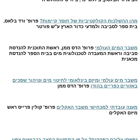
מהן ההשלכות הקולקטיביות של חוסר קיימות?
פרופ' ורד בלאס,
בית ספר לסביבה ולמדעי כדור הארץ ע"ש פורטר
משבר המים העולמי
פרופ' הדס ממן, ראשת התוכנית להנדסת
סביבה וראשת המעבדה לטכנולוגית מים בבית הספר להנדסת
מכאנית
משבר מים עולמי ומיזם בינלאומי לחיטוי מים וטיהור שפכים
באזורים כפריים בהודו
פרופ' הדס ממן
מענה עובדתי למכחישי משבר האקלים
פרופ' קולין פרייס ראש
מיזם האקלים
נמאסו עליכם הפקקים? על פי התחזיות המצב בכבישים צפוי