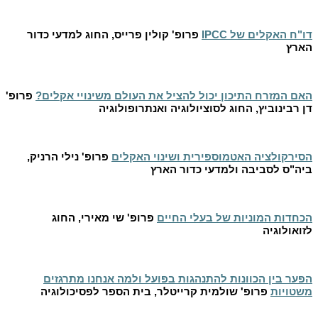
דו"ח האקלים של
IPCC
פרופ' קולין פרייס, החוג למדעי כדור
הארץ
האם המזרח התיכון יכול להציל את העולם משינויי אקלים?
פרופ'
דן רבינוביץ, החוג לסוציולוגיה ואנתרופולוגיה
הסירקולציה האטמוספירית ושינוי האקלים
פרופ' נילי הרניק,
ביה"ס לסביבה ולמדעי כדור הארץ
הכחדות המוניות של בעלי החיים
פרופ' שי מאירי, החוג
לזואולוגיה
הפער בין הכוונות להתנהגות בפועל ולמה אנחנו מתרגזים
משטויות
פרופ' שולמית קרייטלר, בית הספר לפסיכולוגיה