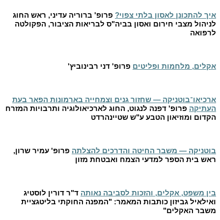
איך להתכונן לאסון בלתי צפוי?
פרופ' ברוריה עדיני, ראש החוג
לניהול מצבי חירום ואסון בביה"ס לבריאות הציבור, הפקולטה
לרפואה
אקלים, מלחמות ופליטים
פרופ' דני רבינוביץ'
ארכיאו־בוטניקה — שחזור גנים וצמחייה בארמונות הפאר בעת
העתיקה
פרופ' דפנה לנגוט, החוג לארכיאולוגיה ותרבויות המזרח
הקדום ומוזיאון הטבע ע"ש שטיינהרדט
בוטניקה — משבר החיטה והדרכים להצלתה
פרופ' עמיר שרון,
ראש בית הספר למדעי הצמח ואבטחת מזון
בין משפט, אקלים, והזכות לסביבה נאותה
ד"ר דורין לוסטיג
ואילאיל גביזון כותבות המאמר: "המפנה החוקתי בליטגציית
משבר האקלים"