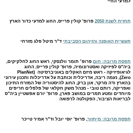
למדעי החיי
תחזית לשנת 2050
פרופ' קולין פרייס, החוג למדעי כדור הארץ
תעשיית האופנה והזיהום הסביבתי
ד"ר מיטל פלג מזרחי
תפסת מרובה: חום
פרופ׳ תומר וולנסקי, ראש החוג לחלקיקים,
ביה"ס לפיזיקה ואסטרונומיה,
פרופ' קולין פרייס, החוג
לגיאופיזיקה - ראש מיזם האקלים באוניברסיטה
(PlanNet
Zero),
נעמה ריבה, אדריכלית וכותבת על אדריכלות ותכנון עירוני
בהארץ ודה מרקר,
און ברק, החוג להיסטוריה של המזרח התיכון
ואפריקה,
רותם טובי - מנהל משק חקלאי של פלפלים חריפים
מיוחדים ומטע תמרים במושב פארן,
פרופ' יורם אפשטיין ביה"ס
לבריאות הציבור, הפקולטה לרפואה
תפסת מרובה: מיחזור
, פרופ' יוסי יובל וד"ר אמיר טייכר