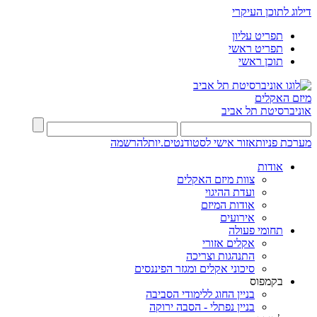
דילוג לתוכן העיקרי
תפריט עליון
תפריט ראשי
תוכן ראשי
מיזם האקלים
אוניברסיטת תל אביב
מערכת פניות
אזור אישי לסטודנטים.יות
להרשמה
אודות
צוות מיזם האקלים
ועדת ההיגוי
אודות המיזם
אירועים
תחומי פעולה
אקלים אזורי
התנהגות וצריכה
סיכוני אקלים ומגזר הפיננסים
בקמפוס
בניין החוג ללימודי הסביבה
בניין נפתלי - הסבה ירוקה