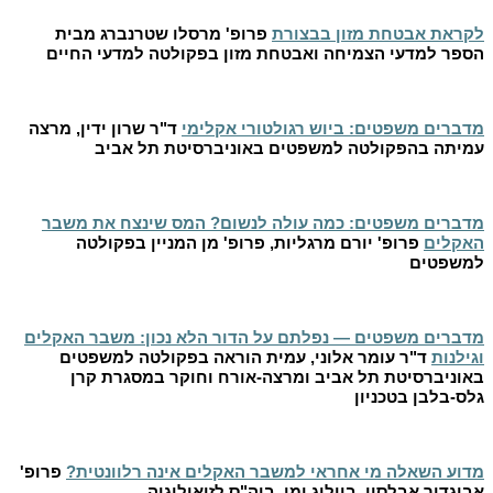
לקראת אבטחת מזון בבצורת
פרופ' מרסלו שטרנברג מבית
הספר למדעי הצמיחה ואבטחת מזון בפקולטה למדעי החיים
מדברים משפטים: ביוש רגולטורי אקלימי
ד"ר שרון ידין, מרצה
עמיתה בהפקולטה למשפטים באוניברסיטת תל אביב
מדברים משפטים: כמה עולה לנשום? המס שינצח את משבר
האקלים
פרופ' יורם מרגליות, פרופ' מן המניין בפקולטה
למשפטים
מדברים משפטים — נפלתם על הדור הלא נכון: משבר האקלים
וגילנות
ד"ר עומר אלוני, עמית הוראה בפקולטה למשפטים
באוניברסיטת תל אביב ומרצה-אורח וחוקר במסגרת קרן
גלס-בלבן בטכניון
מדוע השאלה מי אחראי למשבר האקלים אינה רלוונטית?
פרופ'
אביגדור אבלסון, ביולוג ימי, ביה"ס לזואולוגיה